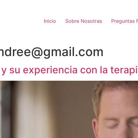
Inicio
Sobre Nosotras
Preguntas 
emdree@gmail.com
y y su experiencia con la tera