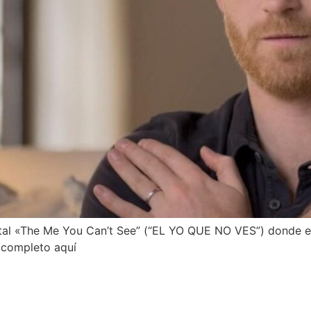
al «The Me You Can’t See” (“EL YO QUE NO VES”) donde el 
 completo aquí